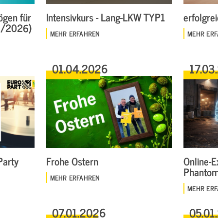
ögen für
Intensivkurs - Lang-LKW TYP1
erfolgre
6/2026)
MEHR ERFAHREN
MEHR ER
01.04.2026
17.03
arty
Frohe Ostern
Online-E
Phantom
MEHR ERFAHREN
MEHR ER
07.01.2026
05.01