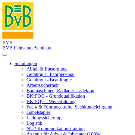
BVB
BVB Fahrschule
Seminare
Schulungen
Abfall & Entsorgung
Gefahrgut - Fahrpersonal
Gefahrgut - Beauftragte
Arbeitssicherheit
Baumaschinen, Radlader, Ladekran
BKrFQG - Grundqualifikation
BKrFQG - Weiterbildung
Fach- & Führungskräfte, Sachkundelehrgang
Gabelstapler
Ladungssicherung
Logistik
NLP-Kommunikationstraining
Agentur für Arbeit & Jobcenter (100%)