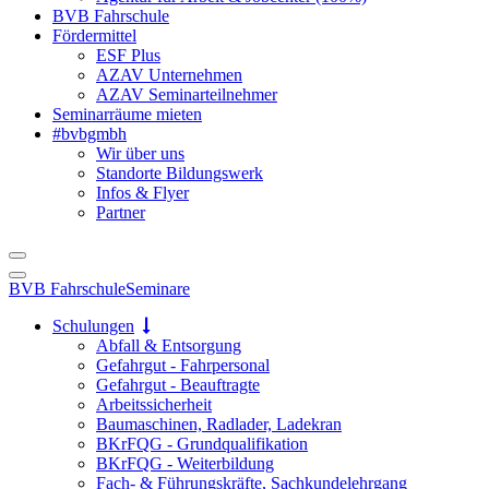
BVB Fahrschule
Fördermittel
ESF Plus
AZAV Unternehmen
AZAV Seminarteilnehmer
Seminarräume mieten
#bvbgmbh
Wir über uns
Standorte Bildungswerk
Infos & Flyer
Partner
BVB Fahrschule
Seminare
Schulungen
Abfall & Entsorgung
Gefahrgut - Fahrpersonal
Gefahrgut - Beauftragte
Arbeitssicherheit
Baumaschinen, Radlader, Ladekran
BKrFQG - Grundqualifikation
BKrFQG - Weiterbildung
Fach- & Führungskräfte, Sachkundelehrgang