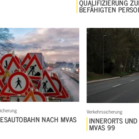
QUALIFIZIERUNG ZUR
BEFÄHIGTEN PERSON
Verkehrssic
Verkehrssicherung
BUNDE
INNERORTS UND LANDSTRASSE M
99
VAS 99