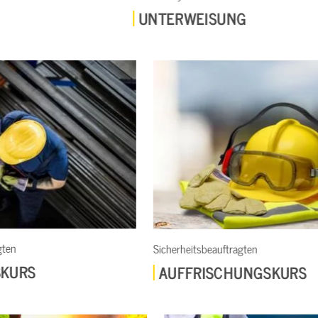
UNTERWEISUNG
CRASH
Sicherheitsb
Sicherheitsbeauftragten
ZERTIF
AUFFRISCHUNGSKURS