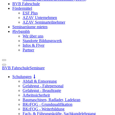
BVB Fahrschule
Fördermittel
ESF Plus
AZAV Unternehmen
AZAV Seminarteilnehmer
Seminarräume mieten
#bvbgmbh
Wir über uns
Standorte Bildungswerk
Infos & Flyer
Partner
BVB Fahrschule
Seminare
Schulungen
Abfall & Entsorgung
Gefahrgut - Fahrpersonal
Gefahrgut - Beauftragte
Arbeitssicherheit
Baumaschinen, Radlader, Ladekran
BKrFQG - Grundqualifikation
BKrFQG - Weiterbildung
Fach- & Führungskräfte, Sachkundelehrgang