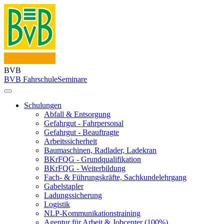
BVB
BVB Fahrschule
Seminare
Schulungen
Abfall & Entsorgung
Gefahrgut - Fahrpersonal
Gefahrgut - Beauftragte
Arbeitssicherheit
Baumaschinen, Radlader, Ladekran
BKrFQG - Grundqualifikation
BKrFQG - Weiterbildung
Fach- & Führungskräfte, Sachkundelehrgang
Gabelstapler
Ladungssicherung
Logistik
NLP-Kommunikationstraining
Agentur für Arbeit & Jobcenter (100%)