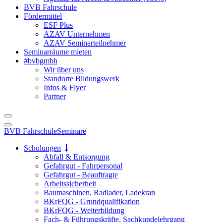
BVB Fahrschule
Fördermittel
ESF Plus
AZAV Unternehmen
AZAV Seminarteilnehmer
Seminarräume mieten
#bvbgmbh
Wir über uns
Standorte Bildungswerk
Infos & Flyer
Partner
BVB Fahrschule
Seminare
Schulungen
Abfall & Entsorgung
Gefahrgut - Fahrpersonal
Gefahrgut - Beauftragte
Arbeitssicherheit
Baumaschinen, Radlader, Ladekran
BKrFQG - Grundqualifikation
BKrFQG - Weiterbildung
Fach- & Führungskräfte, Sachkundelehrgang