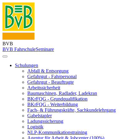
BVB
BVB Fahrschule
Seminare
Schulungen
Abfall & Entsorgung
Gefahrgut - Fahrpersonal
Gefahrgut - Beauftragte
Arbeitssicherheit
Baumaschinen, Radlader, Ladekran
BKrFQG - Grundqualifikation
BKrFQG - Weiterbildung
Fach- & Führungskräfte, Sachkundelehrgang
Gabelstapler
Ladungssicherung
Logistik
NLP-Kommunikationstraining
Agentur für Arbeit & Jobcenter (100%)