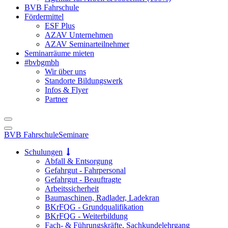
BVB Fahrschule
Fördermittel
ESF Plus
AZAV Unternehmen
AZAV Seminarteilnehmer
Seminarräume mieten
#bvbgmbh
Wir über uns
Standorte Bildungswerk
Infos & Flyer
Partner
BVB Fahrschule
Seminare
Schulungen
Abfall & Entsorgung
Gefahrgut - Fahrpersonal
Gefahrgut - Beauftragte
Arbeitssicherheit
Baumaschinen, Radlader, Ladekran
BKrFQG - Grundqualifikation
BKrFQG - Weiterbildung
Fach- & Führungskräfte, Sachkundelehrgang