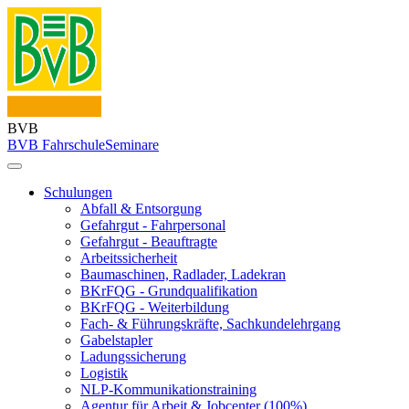
BVB
BVB Fahrschule
Seminare
Schulungen
Abfall & Entsorgung
Gefahrgut - Fahrpersonal
Gefahrgut - Beauftragte
Arbeitssicherheit
Baumaschinen, Radlader, Ladekran
BKrFQG - Grundqualifikation
BKrFQG - Weiterbildung
Fach- & Führungskräfte, Sachkundelehrgang
Gabelstapler
Ladungssicherung
Logistik
NLP-Kommunikationstraining
Agentur für Arbeit & Jobcenter (100%)