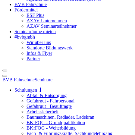
BVB Fahrschule
Fördermittel
ESF Plus
AZAV Unternehmen
AZAV Seminarteilnehmer
Seminarräume mieten
#bvbgmbh
Wir über uns
Standorte Bildungswerk
Infos & Flyer
Partner
BVB Fahrschule
Seminare
Schulungen
Abfall & Entsorgung
Gefahrgut - Fahrpersonal
Gefahrgut - Beauftragte
Arbeitssicherheit
Baumaschinen, Radlader, Ladekran
BKrFQG - Grundqualifikation
BKrFQG - Weiterbildung
Fach- & Führungskräfte, Sachkundelehrgang