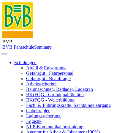
BVB
BVB Fahrschule
Seminare
Schulungen
Abfall & Entsorgung
Gefahrgut - Fahrpersonal
Gefahrgut - Beauftragte
Arbeitssicherheit
Baumaschinen, Radlader, Ladekran
BKrFQG - Grundqualifikation
BKrFQG - Weiterbildung
Fach- & Führungskräfte, Sachkundelehrgang
Gabelstapler
Ladungssicherung
Logistik
NLP-Kommunikationstraining
Agentur für Arbeit & Jobcenter (100%)