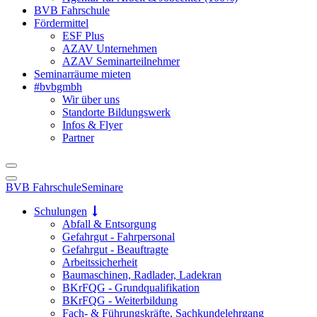
BVB Fahrschule
Fördermittel
ESF Plus
AZAV Unternehmen
AZAV Seminarteilnehmer
Seminarräume mieten
#bvbgmbh
Wir über uns
Standorte Bildungswerk
Infos & Flyer
Partner
BVB Fahrschule
Seminare
Schulungen
Abfall & Entsorgung
Gefahrgut - Fahrpersonal
Gefahrgut - Beauftragte
Arbeitssicherheit
Baumaschinen, Radlader, Ladekran
BKrFQG - Grundqualifikation
BKrFQG - Weiterbildung
Fach- & Führungskräfte, Sachkundelehrgang