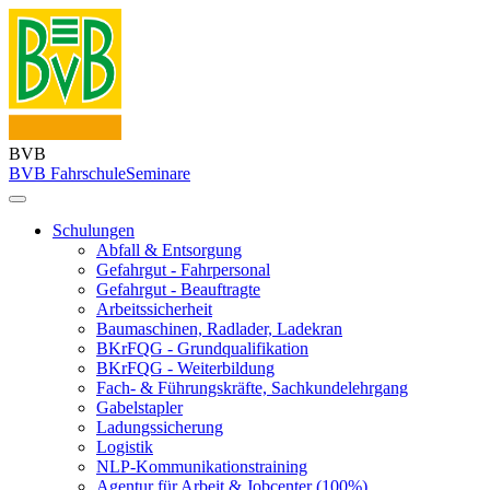
BVB
BVB Fahrschule
Seminare
Schulungen
Abfall & Entsorgung
Gefahrgut - Fahrpersonal
Gefahrgut - Beauftragte
Arbeitssicherheit
Baumaschinen, Radlader, Ladekran
BKrFQG - Grundqualifikation
BKrFQG - Weiterbildung
Fach- & Führungskräfte, Sachkundelehrgang
Gabelstapler
Ladungssicherung
Logistik
NLP-Kommunikationstraining
Agentur für Arbeit & Jobcenter (100%)