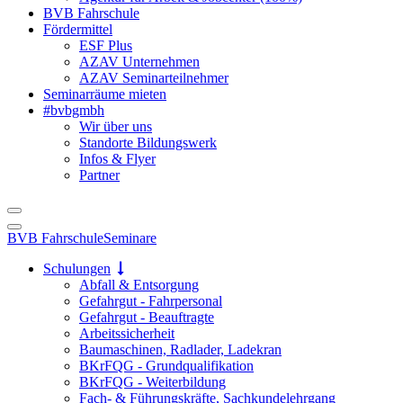
BVB Fahrschule
Fördermittel
ESF Plus
AZAV Unternehmen
AZAV Seminarteilnehmer
Seminarräume mieten
#bvbgmbh
Wir über uns
Standorte Bildungswerk
Infos & Flyer
Partner
BVB Fahrschule
Seminare
Schulungen
Abfall & Entsorgung
Gefahrgut - Fahrpersonal
Gefahrgut - Beauftragte
Arbeitssicherheit
Baumaschinen, Radlader, Ladekran
BKrFQG - Grundqualifikation
BKrFQG - Weiterbildung
Fach- & Führungskräfte, Sachkundelehrgang