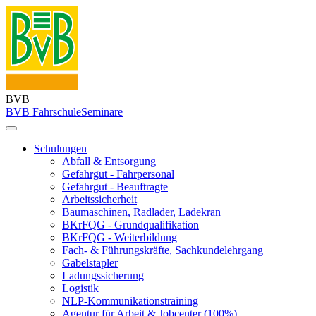
BVB
BVB Fahrschule
Seminare
Schulungen
Abfall & Entsorgung
Gefahrgut - Fahrpersonal
Gefahrgut - Beauftragte
Arbeitssicherheit
Baumaschinen, Radlader, Ladekran
BKrFQG - Grundqualifikation
BKrFQG - Weiterbildung
Fach- & Führungskräfte, Sachkundelehrgang
Gabelstapler
Ladungssicherung
Logistik
NLP-Kommunikationstraining
Agentur für Arbeit & Jobcenter (100%)