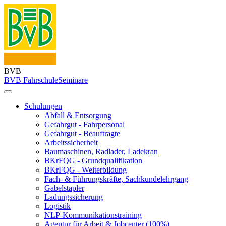
BVB
BVB Fahrschule
Seminare
Schulungen
Abfall & Entsorgung
Gefahrgut - Fahrpersonal
Gefahrgut - Beauftragte
Arbeitssicherheit
Baumaschinen, Radlader, Ladekran
BKrFQG - Grundqualifikation
BKrFQG - Weiterbildung
Fach- & Führungskräfte, Sachkundelehrgang
Gabelstapler
Ladungssicherung
Logistik
NLP-Kommunikationstraining
Agentur für Arbeit & Jobcenter (100%)