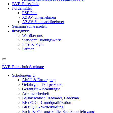
BVB Fahrschule
Fördermittel
ESF Plus
AZAV Unternehmen
AZAV Seminarteilnehmer
Seminarräume mieten
#bvbgmbh
Wir über uns
Standorte Bildungswerk
Infos & Flyer
Partner
BVB Fahrschule
Seminare
Schulungen
Abfall & Entsorgung
Gefahrgut - Fahrpersonal
Gefahrgut - Beauftragte
Arbeitssicherheit
Baumaschinen, Radlader, Ladekran
BKrFQG - Grundqualifikation
BKrFQG - Weiterbildung
Fach- & Führungskräfte, Sachkundelehrgang