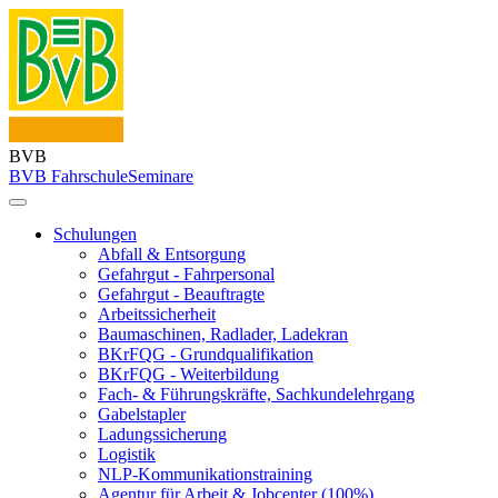
BVB
BVB Fahrschule
Seminare
Schulungen
Abfall & Entsorgung
Gefahrgut - Fahrpersonal
Gefahrgut - Beauftragte
Arbeitssicherheit
Baumaschinen, Radlader, Ladekran
BKrFQG - Grundqualifikation
BKrFQG - Weiterbildung
Fach- & Führungskräfte, Sachkundelehrgang
Gabelstapler
Ladungssicherung
Logistik
NLP-Kommunikationstraining
Agentur für Arbeit & Jobcenter (100%)