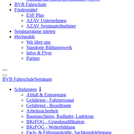
BVB Fahrschule
Fördermittel
ESF Plus
AZAV Unternehmen
AZAV Seminarteilnehmer
Seminarräume mieten
#bvbgmbh
Wir über uns
Standorte Bildungswerk
Infos & Flyer
Partner
BVB Fahrschule
Seminare
Schulungen
Abfall & Entsorgung
Gefahrgut - Fahrpersonal
Gefahrgut - Beauftragte
Arbeitssicherheit
Baumaschinen, Radlader, Ladekran
BKrFQG - Grundqualifikation
BKrFQG - Weiterbildung
Fach- & Führungskräfte, Sachkundelehrgang