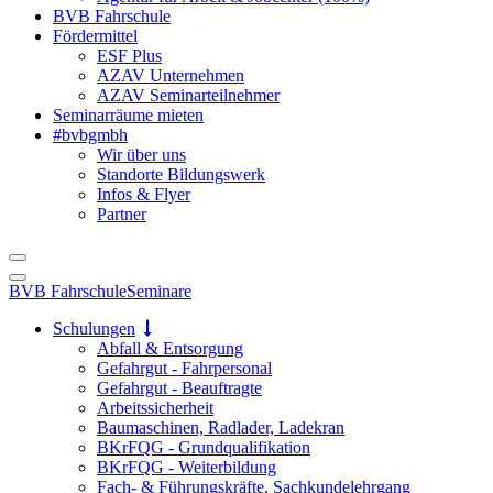
BVB Fahrschule
Fördermittel
ESF Plus
AZAV Unternehmen
AZAV Seminarteilnehmer
Seminarräume mieten
#bvbgmbh
Wir über uns
Standorte Bildungswerk
Infos & Flyer
Partner
BVB Fahrschule
Seminare
Schulungen
Abfall & Entsorgung
Gefahrgut - Fahrpersonal
Gefahrgut - Beauftragte
Arbeitssicherheit
Baumaschinen, Radlader, Ladekran
BKrFQG - Grundqualifikation
BKrFQG - Weiterbildung
Fach- & Führungskräfte, Sachkundelehrgang