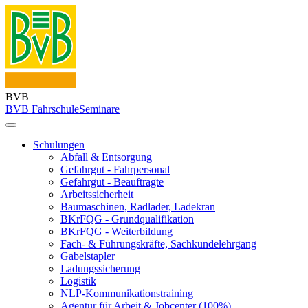
BVB
BVB Fahrschule
Seminare
Schulungen
Abfall & Entsorgung
Gefahrgut - Fahrpersonal
Gefahrgut - Beauftragte
Arbeitssicherheit
Baumaschinen, Radlader, Ladekran
BKrFQG - Grundqualifikation
BKrFQG - Weiterbildung
Fach- & Führungskräfte, Sachkundelehrgang
Gabelstapler
Ladungssicherung
Logistik
NLP-Kommunikationstraining
Agentur für Arbeit & Jobcenter (100%)