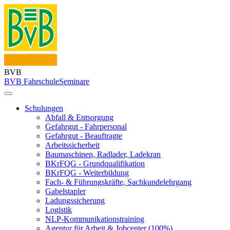
BVB
BVB Fahrschule
Seminare
Schulungen
Abfall & Entsorgung
Gefahrgut - Fahrpersonal
Gefahrgut - Beauftragte
Arbeitssicherheit
Baumaschinen, Radlader, Ladekran
BKrFQG - Grundqualifikation
BKrFQG - Weiterbildung
Fach- & Führungskräfte, Sachkundelehrgang
Gabelstapler
Ladungssicherung
Logistik
NLP-Kommunikationstraining
Agentur für Arbeit & Jobcenter (100%)