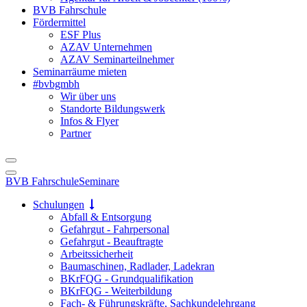
BVB Fahrschule
Fördermittel
ESF Plus
AZAV Unternehmen
AZAV Seminarteilnehmer
Seminarräume mieten
#bvbgmbh
Wir über uns
Standorte Bildungswerk
Infos & Flyer
Partner
BVB Fahrschule
Seminare
Schulungen
Abfall & Entsorgung
Gefahrgut - Fahrpersonal
Gefahrgut - Beauftragte
Arbeitssicherheit
Baumaschinen, Radlader, Ladekran
BKrFQG - Grundqualifikation
BKrFQG - Weiterbildung
Fach- & Führungskräfte, Sachkundelehrgang