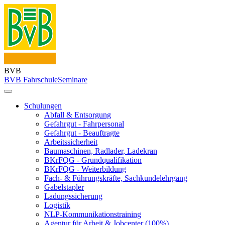
BVB
BVB Fahrschule
Seminare
Schulungen
Abfall & Entsorgung
Gefahrgut - Fahrpersonal
Gefahrgut - Beauftragte
Arbeitssicherheit
Baumaschinen, Radlader, Ladekran
BKrFQG - Grundqualifikation
BKrFQG - Weiterbildung
Fach- & Führungskräfte, Sachkundelehrgang
Gabelstapler
Ladungssicherung
Logistik
NLP-Kommunikationstraining
Agentur für Arbeit & Jobcenter (100%)