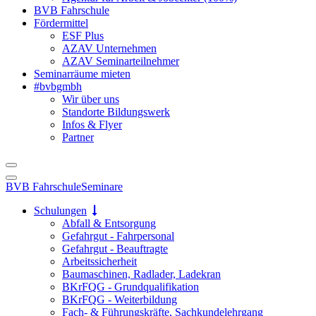
BVB Fahrschule
Fördermittel
ESF Plus
AZAV Unternehmen
AZAV Seminarteilnehmer
Seminarräume mieten
#bvbgmbh
Wir über uns
Standorte Bildungswerk
Infos & Flyer
Partner
BVB Fahrschule
Seminare
Schulungen
Abfall & Entsorgung
Gefahrgut - Fahrpersonal
Gefahrgut - Beauftragte
Arbeitssicherheit
Baumaschinen, Radlader, Ladekran
BKrFQG - Grundqualifikation
BKrFQG - Weiterbildung
Fach- & Führungskräfte, Sachkundelehrgang