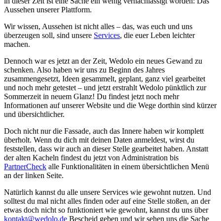
in dieser Zeit ist eine Sache ein wenig vernachlässigt worden: Das
Aussehen unserer Plattform.
Wir wissen, Aussehen ist nicht alles – das, was euch und uns
überzeugen soll, sind unsere
Services
, die euer Leben leichter
machen.
Dennoch war es jetzt an der Zeit, Wedolo ein neues Gewand zu
schenken. Also haben wir uns zu Beginn des Jahres
zusammengesetzt, Ideen gesammelt, geplant, ganz viel gearbeitet
und noch mehr getestet – und jetzt erstrahlt Wedolo pünktlich zur
Sommerzeit in neuem Glanz! Du findest jetzt noch mehr
Informationen auf unserer Website und die Wege dorthin sind kürzer
und übersichtlicher.
Doch nicht nur die Fassade, auch das Innere haben wir komplett
überholt. Wenn du dich mit deinen Daten anmeldest, wirst du
feststellen, dass wir auch an dieser Stelle gearbeitet haben. Anstatt
der alten Kacheln findest du jetzt von Administration bis
PartnerCheck
alle Funktionalitäten in einem übersichtlichen Menü
an der linken Seite.
Natürlich kannst du alle unsere Services wie gewohnt nutzen. Und
solltest du mal nicht alles finden oder auf eine Stelle stoßen, an der
etwas doch nicht so funktioniert wie gewohnt, kannst du uns über
kontakt@wedolo.de
Bescheid geben und wir sehen uns die Sache