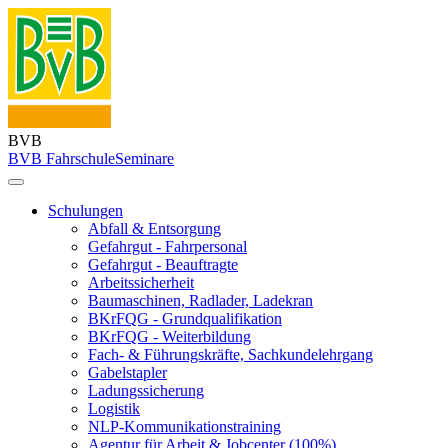
BVB
BVB Fahrschule
Seminare
Schulungen
Abfall & Entsorgung
Gefahrgut - Fahrpersonal
Gefahrgut - Beauftragte
Arbeitssicherheit
Baumaschinen, Radlader, Ladekran
BKrFQG - Grundqualifikation
BKrFQG - Weiterbildung
Fach- & Führungskräfte, Sachkundelehrgang
Gabelstapler
Ladungssicherung
Logistik
NLP-Kommunikationstraining
Agentur für Arbeit & Jobcenter (100%)