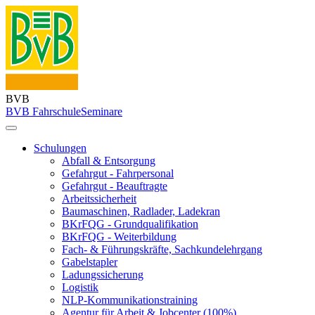
BVB
BVB Fahrschule
Seminare
Schulungen
Abfall & Entsorgung
Gefahrgut - Fahrpersonal
Gefahrgut - Beauftragte
Arbeitssicherheit
Baumaschinen, Radlader, Ladekran
BKrFQG - Grundqualifikation
BKrFQG - Weiterbildung
Fach- & Führungskräfte, Sachkundelehrgang
Gabelstapler
Ladungssicherung
Logistik
NLP-Kommunikationstraining
Agentur für Arbeit & Jobcenter (100%)