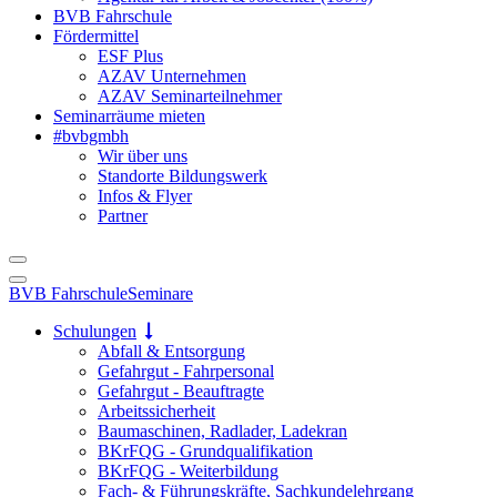
BVB Fahrschule
Fördermittel
ESF Plus
AZAV Unternehmen
AZAV Seminarteilnehmer
Seminarräume mieten
#bvbgmbh
Wir über uns
Standorte Bildungswerk
Infos & Flyer
Partner
BVB Fahrschule
Seminare
Schulungen
Abfall & Entsorgung
Gefahrgut - Fahrpersonal
Gefahrgut - Beauftragte
Arbeitssicherheit
Baumaschinen, Radlader, Ladekran
BKrFQG - Grundqualifikation
BKrFQG - Weiterbildung
Fach- & Führungskräfte, Sachkundelehrgang