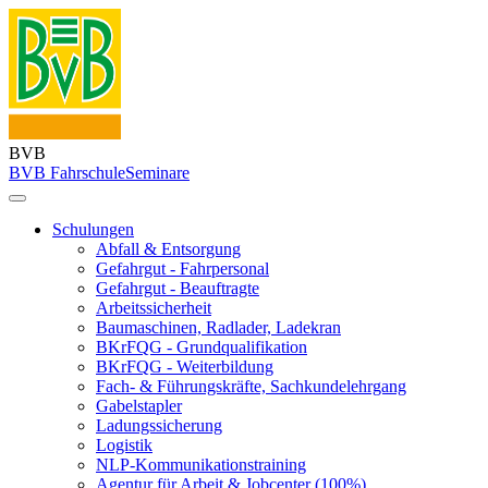
BVB
BVB Fahrschule
Seminare
Schulungen
Abfall & Entsorgung
Gefahrgut - Fahrpersonal
Gefahrgut - Beauftragte
Arbeitssicherheit
Baumaschinen, Radlader, Ladekran
BKrFQG - Grundqualifikation
BKrFQG - Weiterbildung
Fach- & Führungskräfte, Sachkundelehrgang
Gabelstapler
Ladungssicherung
Logistik
NLP-Kommunikationstraining
Agentur für Arbeit & Jobcenter (100%)