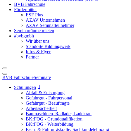
BVB Fahrschule
Fördermittel
ESF Plus
AZAV Unternehmen
AZAV Seminarteilnehmer
Seminarräume mieten
#bvbgmbh
Wir über uns
Standorte Bildungswerk
Infos & Flyer
Partner
BVB Fahrschule
Seminare
Schulungen
Abfall & Entsorgung
Gefahrgut - Fahrpersonal
Gefahrgut - Beauftragte
Arbeitssicherheit
Baumaschinen, Radlader, Ladekran
BKrFQG - Grundqualifikation
BKrFQG - Weiterbildung
Fach- & Führungskräfte, Sachkundelehrgang