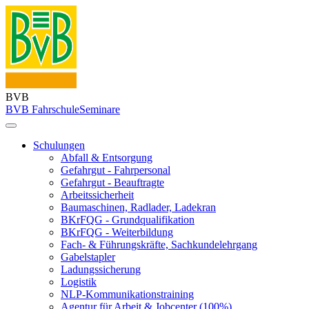
BVB
BVB Fahrschule
Seminare
Schulungen
Abfall & Entsorgung
Gefahrgut - Fahrpersonal
Gefahrgut - Beauftragte
Arbeitssicherheit
Baumaschinen, Radlader, Ladekran
BKrFQG - Grundqualifikation
BKrFQG - Weiterbildung
Fach- & Führungskräfte, Sachkundelehrgang
Gabelstapler
Ladungssicherung
Logistik
NLP-Kommunikationstraining
Agentur für Arbeit & Jobcenter (100%)