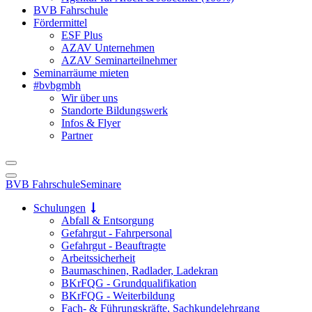
BVB Fahrschule
Fördermittel
ESF Plus
AZAV Unternehmen
AZAV Seminarteilnehmer
Seminarräume mieten
#bvbgmbh
Wir über uns
Standorte Bildungswerk
Infos & Flyer
Partner
BVB Fahrschule
Seminare
Schulungen
Abfall & Entsorgung
Gefahrgut - Fahrpersonal
Gefahrgut - Beauftragte
Arbeitssicherheit
Baumaschinen, Radlader, Ladekran
BKrFQG - Grundqualifikation
BKrFQG - Weiterbildung
Fach- & Führungskräfte, Sachkundelehrgang