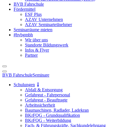
BVB Fahrschule
Fördermittel
ESF Plus
AZAV Unternehmen
AZAV Seminarteilnehmer
Seminarräume mieten
#bvbgmbh
Wir über uns
Standorte Bildungswerk
Infos & Flyer
Partner
BVB Fahrschule
Seminare
Schulungen
Abfall & Entsorgung
Gefahrgut - Fahrpersonal
Gefahrgut - Beauftragte
Arbeitssicherheit
Baumaschinen, Radlader, Ladekran
BKrFQG - Grundqualifikation
BKrFQG - Weiterbildung
Fach- & Führungskräfte, Sachkundelehrgang