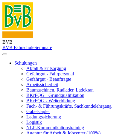
BVB
BVB Fahrschule
Seminare
Schulungen
Abfall & Entsorgung
Gefahrgut - Fahrpersonal
Gefahrgut - Beauftragte
Arbeitssicherheit
Baumaschinen, Radlader, Ladekran
BKrFQG - Grundqualifikation
BKrFQG - Weiterbildung
Fach- & Führungskräfte, Sachkundelehrgang
Gabelstapler
Ladungssicherung
Logistik
NLP-Kommunikationstraining
Agentur für Arbeit & Jobcenter (100%)