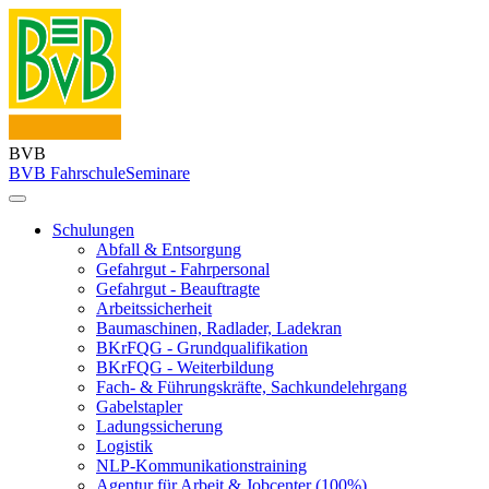
BVB
BVB Fahrschule
Seminare
Schulungen
Abfall & Entsorgung
Gefahrgut - Fahrpersonal
Gefahrgut - Beauftragte
Arbeitssicherheit
Baumaschinen, Radlader, Ladekran
BKrFQG - Grundqualifikation
BKrFQG - Weiterbildung
Fach- & Führungskräfte, Sachkundelehrgang
Gabelstapler
Ladungssicherung
Logistik
NLP-Kommunikationstraining
Agentur für Arbeit & Jobcenter (100%)