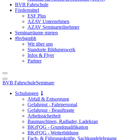
BVB Fahrschule
Fördermittel
ESF Plus
AZAV Unternehmen
AZAV Seminarteilnehmer
Seminarräume mieten
#bvbgmbh
Wir über uns
Standorte Bildungswerk
Infos & Flyer
Partner
BVB Fahrschule
Seminare
Schulungen
Abfall & Entsorgung
Gefahrgut - Fahrpersonal
Gefahrgut - Beauftragte
Arbeitssicherheit
Baumaschinen, Radlader, Ladekran
BKrFQG - Grundqualifikation
BKrFQG - Weiterbildung
Fach- & Führungskräfte, Sachkundelehrgang