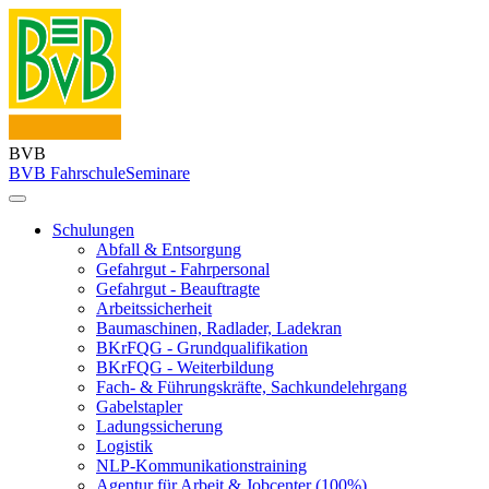
BVB
BVB Fahrschule
Seminare
Schulungen
Abfall & Entsorgung
Gefahrgut - Fahrpersonal
Gefahrgut - Beauftragte
Arbeitssicherheit
Baumaschinen, Radlader, Ladekran
BKrFQG - Grundqualifikation
BKrFQG - Weiterbildung
Fach- & Führungskräfte, Sachkundelehrgang
Gabelstapler
Ladungssicherung
Logistik
NLP-Kommunikationstraining
Agentur für Arbeit & Jobcenter (100%)