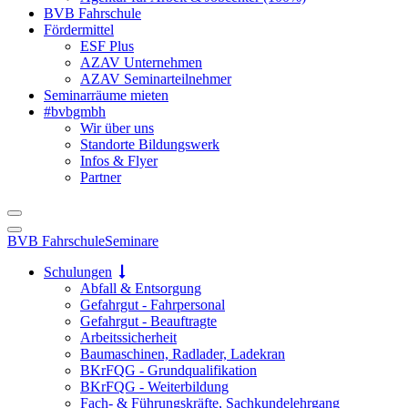
BVB Fahrschule
Fördermittel
ESF Plus
AZAV Unternehmen
AZAV Seminarteilnehmer
Seminarräume mieten
#bvbgmbh
Wir über uns
Standorte Bildungswerk
Infos & Flyer
Partner
BVB Fahrschule
Seminare
Schulungen
Abfall & Entsorgung
Gefahrgut - Fahrpersonal
Gefahrgut - Beauftragte
Arbeitssicherheit
Baumaschinen, Radlader, Ladekran
BKrFQG - Grundqualifikation
BKrFQG - Weiterbildung
Fach- & Führungskräfte, Sachkundelehrgang