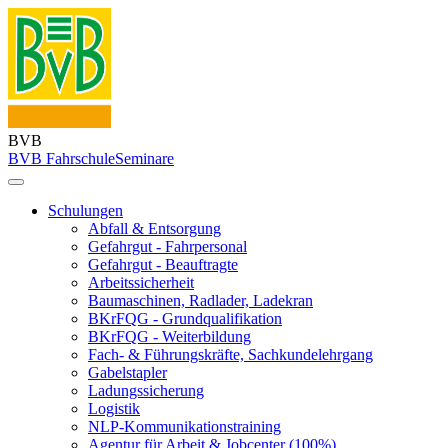
BVB
BVB Fahrschule
Seminare
Schulungen
Abfall & Entsorgung
Gefahrgut - Fahrpersonal
Gefahrgut - Beauftragte
Arbeitssicherheit
Baumaschinen, Radlader, Ladekran
BKrFQG - Grundqualifikation
BKrFQG - Weiterbildung
Fach- & Führungskräfte, Sachkundelehrgang
Gabelstapler
Ladungssicherung
Logistik
NLP-Kommunikationstraining
Agentur für Arbeit & Jobcenter (100%)