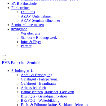
BVB Fahrschule
Fördermittel
ESF Plus
AZAV Unternehmen
AZAV Seminarteilnehmer
Seminarräume mieten
#bvbgmbh
Wir über uns
Standorte Bildungswerk
Infos & Flyer
Partner
BVB Fahrschule
Seminare
Schulungen
Abfall & Entsorgung
Gefahrgut - Fahrpersonal
Gefahrgut - Beauftragte
Arbeitssicherheit
Baumaschinen, Radlader, Ladekran
BKrFQG - Grundqualifikation
BKrFQG - Weiterbildung
Fach- & Führungskräfte, Sachkundelehrgang