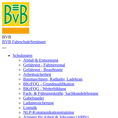
BVB
BVB Fahrschule
Seminare
Schulungen
Abfall & Entsorgung
Gefahrgut - Fahrpersonal
Gefahrgut - Beauftragte
Arbeitssicherheit
Baumaschinen, Radlader, Ladekran
BKrFQG - Grundqualifikation
BKrFQG - Weiterbildung
Fach- & Führungskräfte, Sachkundelehrgang
Gabelstapler
Ladungssicherung
Logistik
NLP-Kommunikationstraining
Agentur für Arbeit & Jobcenter (100%)