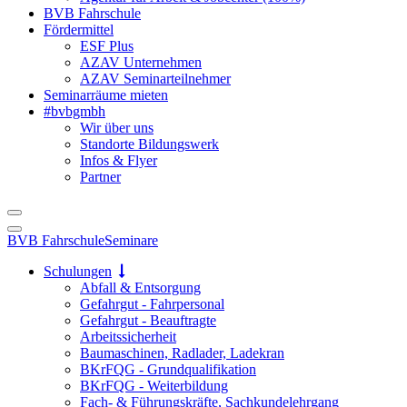
BVB Fahrschule
Fördermittel
ESF Plus
AZAV Unternehmen
AZAV Seminarteilnehmer
Seminarräume mieten
#bvbgmbh
Wir über uns
Standorte Bildungswerk
Infos & Flyer
Partner
BVB Fahrschule
Seminare
Schulungen
Abfall & Entsorgung
Gefahrgut - Fahrpersonal
Gefahrgut - Beauftragte
Arbeitssicherheit
Baumaschinen, Radlader, Ladekran
BKrFQG - Grundqualifikation
BKrFQG - Weiterbildung
Fach- & Führungskräfte, Sachkundelehrgang