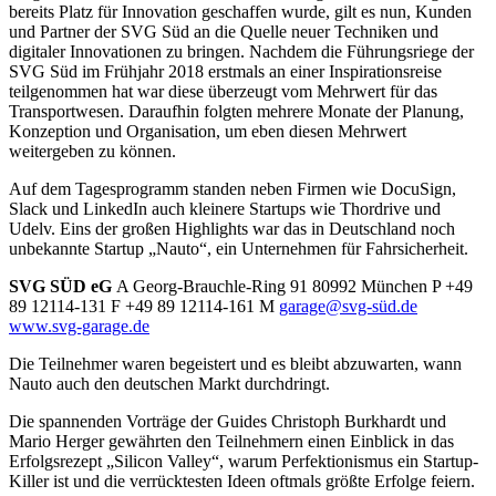
bereits Platz für Innovation geschaffen wurde, gilt es nun, Kunden
und Partner der SVG Süd an die Quelle neuer Techniken und
digitaler Innovationen zu bringen. Nachdem die Führungsriege der
SVG Süd im Frühjahr 2018 erstmals an einer Inspirationsreise
teilgenommen hat war diese überzeugt vom Mehrwert für das
Transportwesen. Daraufhin folgten mehrere Monate der Planung,
Konzeption und Organisation, um eben diesen Mehrwert
weitergeben zu können.
Auf dem Tagesprogramm standen neben Firmen wie DocuSign,
Slack und LinkedIn auch kleinere Startups wie Thordrive und
Udelv. Eins der großen Highlights war das in Deutschland noch
unbekannte Startup „Nauto“, ein Unternehmen für Fahrsicherheit.
SVG SÜD eG
A Georg-Brauchle-Ring 91 80992 München P +49
89 12114-131 F +49 89 12114-161 M
garage@svg-süd.de
www.svg-garage.de
Die Teilnehmer waren begeistert und es bleibt abzuwarten, wann
Nauto auch den deutschen Markt durchdringt.
Die spannenden Vorträge der Guides Christoph Burkhardt und
Mario Herger gewährten den Teilnehmern einen Einblick in das
Erfolgsrezept „Silicon Valley“, warum Perfektionismus ein Startup-
Killer ist und die verrücktesten Ideen oftmals größte Erfolge feiern.