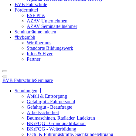
BVB Fahrschule
Fördermittel
ESF Plus
AZAV Unternehmen
AZAV Seminarteilnehmer
Seminarräume mieten
#bvbgmbh
Wir über uns
Standorte Bildungswerk
Infos & Flyer
Partner
BVB Fahrschule
Seminare
Schulungen
Abfall & Entsorgung
Gefahrgut - Fahrpersonal
Gefahrgut - Beauftragte
Arbeitssicherheit
Baumaschinen, Radlader, Ladekran
BKrFQG - Grundqualifikation
BKrFQG - Weiterbildung
Fach- & Führungskräfte, Sachkundelehrgang