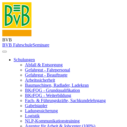
BVB
BVB Fahrschule
Seminare
Schulungen
Abfall & Entsorgung
Gefahrgut - Fahrpersonal
Gefahrgut - Beauftragte
Arbeitssicherheit
Baumaschinen, Radlader, Ladekran
BKrFQG - Grundqualifikation
BKrFQG - Weiterbildung
Fach- & Führungskräfte, Sachkundelehrgang
Gabelstapler
Ladungssicherung
Logistik
NLP-Kommunikationstraining
Agentur für Arbeit & Jobcenter (100%)